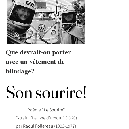
Que devrait-on porter
avec un vêtement de
blindage?
Son sourire!
Son sourire!
Poème
"Le Sourire"
Extrait : "Le livre d'amour" (1920)
par
Raoul Follereau
(1903-1977)