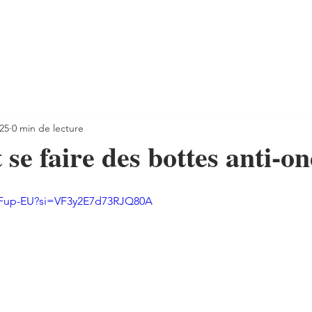
025
0 min de lecture
e faire des bottes anti-on
5fFup-EU?si=VF3y2E7d73RJQ80A