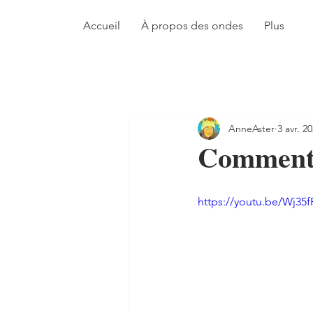
Accueil
À propos des ondes
Plus
AnneAster
3 avr. 2
Comment s
https://youtu.be/Wj3