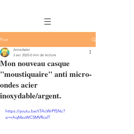
Post
AnneAster
3 avr. 2025
0 min de lecture
Mon nouveau casque
"moustiquaire" anti micro-
ondes acier
inoxydable/argent.
https://youtu.be/tTAcWrPfSNc?
si=rAqMzoWC5MVRcslT