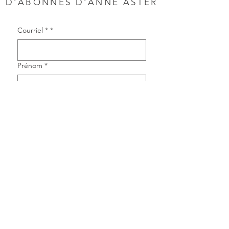
D'ABONNÉS D'ANNE ASTER
Courriel *
*
Prénom
*
Nom de famille
*
Single choice
*
Français
English
Español
Oui, je désire m'abonner à 
l'infolettre.