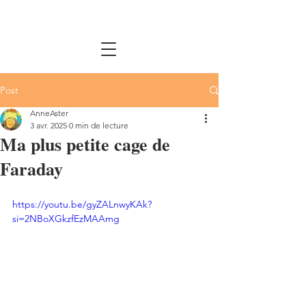
Post
AnneAster
3 avr. 2025
0 min de lecture
Ma plus petite cage de
Faraday
https://youtu.be/gyZALnwyKAk?
si=2NBoXGkzfEzMAAmg