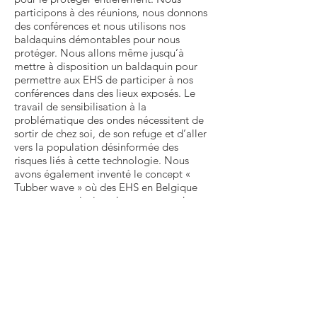
participons à des réunions, nous donnons
des conférences et nous utilisons nos
baldaquins démontables pour nous
protéger. Nous allons même jusqu’à
mettre à disposition un baldaquin pour
permettre aux EHS de participer à nos
conférences dans des lieux exposés. Le
travail de sensibilisation à la
problématique des ondes nécessitent de
sortir de chez soi, de son refuge et d’aller
vers la population désinformée des
risques liés à cette technologie. Nous
avons également inventé le concept «
Tubber wave » où des EHS en Belgique
peuvent nous inviter chez eux pour des
exposés ou des mini conférences sous
baldaquin de protection. En échange de
ces invitations, nous établissons un
rapport sur la pollution du lieu. Les idées
ne manquent pas, c’est le temps et la
disponibilité qui deviennent des denrées
précieuses.