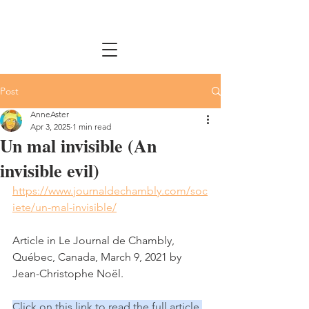
Post
AnneAster
Apr 3, 2025
1 min read
Un mal invisible (An
invisible evil)
https://www.journaldechambly.com/soc
iete/un-mal-invisible/
Article in Le Journal de Chambly, 
Québec, Canada, March 9, 2021 by 
Jean-Christophe Noël. 
Click on this 
link
 to read the full article 