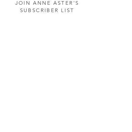
JOIN ANNE ASTER'S
SUBSCRIBER LIST
Courriel *
*
Prénom
*
Nom de famille
*
Single choice
*
Français
English
Español
Oui, je désire m'abonner à 
l'infolettre.