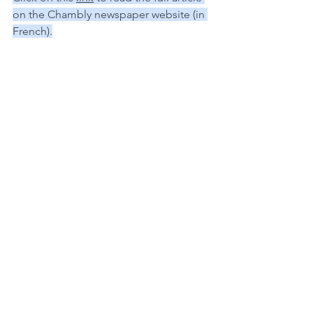
on the Chambly newspaper website (in 
French).