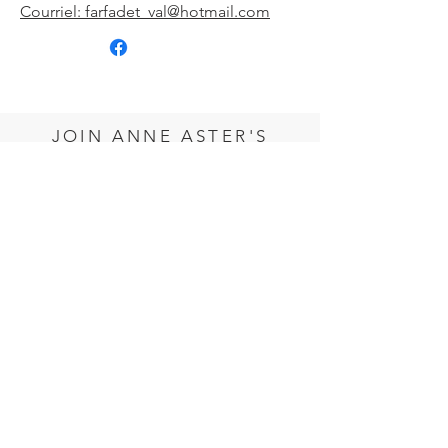
Courriel: farfadet_val@hotmail.com
JOIN ANNE ASTER'S
SUBSCRIBER LIST
Courriel *
*
Prénom
*
Nom de famille
*
Single choice
*