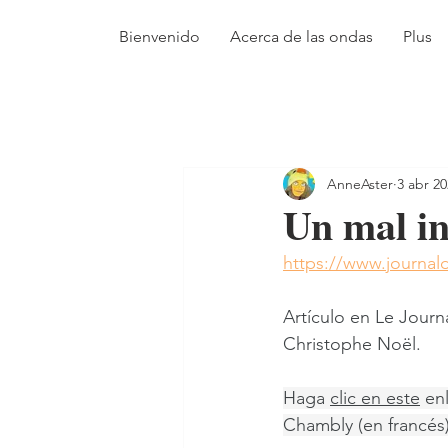
Bienvenido
Acerca de las ondas
Plus
AnneAster
3 abr 2
Un mal in
https://www.journal
Artículo en Le Jour
Christophe Noël.
Haga 
clic en este
 en
Chambly (en francés)