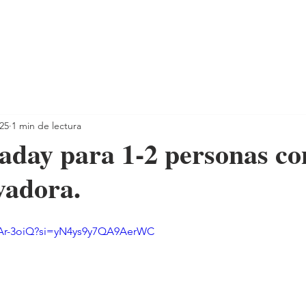
025
1 min de lectura
aday para 1-2 personas co
vadora.
HAr-3oiQ?si=yN4ys9y7QA9AerWC