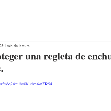
025
1 min de lectura
eger una regleta de enchu
.
-vzfb6g?si=Jhx0KudmXat7Tc94