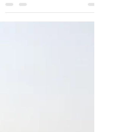
À l'aide du site web de la Route Bleue :
laroutebleue.ca , Canot Kayak Québec:
https://canot-kayak.qc.ca et la carte des
antennes de...