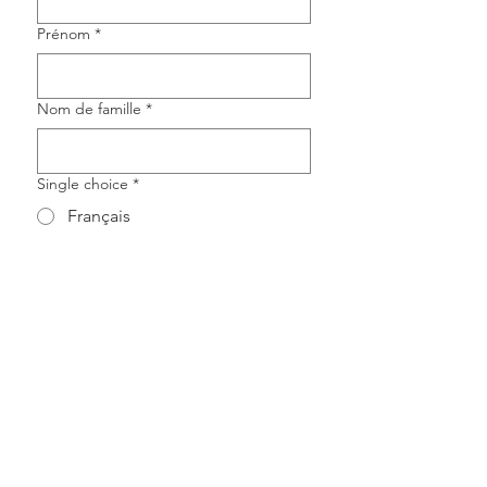
Prénom
*
Nom de famille
*
Single choice
*
Français
English
Español
Oui, je désire m'abonner à 
l'infolettre.
S'inscrire
Mentions générales